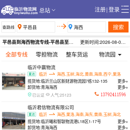
注册
|
登录
总站
搜索
平邑县到海西物流专线-平邑县至海西货运专线-临沂平邑县到海西运输公司
更新时间:2026-08-09 17:11:19
全部专线
零担物流
整车货运
物流园
临沂中赢物流
临沂
海西,玉树,海北,黄南,海南,西宁,果洛
揽货地:
临沂兰山区新财源物流园7栋132-135
更多+
卸货地:
青海海西
更多+
人气:
已认证
25123
临沂君信物流有限公司
临沂
海西,果洛,海南,海东,黄南,玉树,海北
揽货地:
临沂曦和智联物流港L18区1-17号
更多+
卸货地:
青海海西
更多+