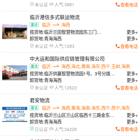
人气:
查看电话
未认证
3881
临沂港信多式联运物流
临沂
海西
揽货地:
临沂兰田智慧物流园东三门
更多+
F638.F837
卸货地:
青海海西
更多+
人气:
查看电话
未认证
1283
中大运和国际供应链管理有限公司
临沂
海西,海北,黄南,海东,西宁,玉树,海南
揽货地:
临沂供赢智慧物流园1号、3号分拨中
更多+
心
卸货地:
青海海西
更多+
人气:
查看电话
未认证
12622
君安物流
临沂
海西,果洛,海南,海东,西宁,西宁,海东
揽货地:
临沂兰山区兰山区临西十三路金东物
更多+
流园内
卸货地:
青海海西
更多+
人气:
查看电话
已认证
34228