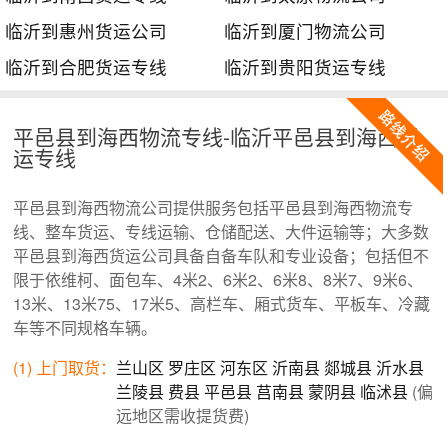
临沂到惠州货运公司
临沂到厦门物流公司
临沂到合肥货运专线
临沂到贵阳货运专线
平邑县到海西物流专线-临沂平邑县到海西货
运专线
平邑县到海西物流公司提供服务包括平邑县到海西物流专
线、整车货运、专线运输、仓储配送、大件运输等；大多数
平邑县到海西货运公司具备自备车队和专业设备；包括但不
限于依维柯、面包车、4米2、6米2、6米8、8米7、9米6、
13米、13米75、17米5、高栏车、厢式货车、平板车、冷藏
车等不同规格车辆。
(1) 上门取货：
兰山区
罗庄区
河东区
沂南县
郯城县
沂水县
兰陵县
费县
平邑县
莒南县
蒙阴县
临沭县
(偏
远地区需收提货费)