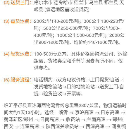
(2) 送货上门：
格尔木市 德令哈市 茫崖市 乌兰县 都兰县 天
峻县 (偏远地区需收送货费)
(3) 重货运费：
200公里140-200元/吨；300公里180-220元/
吨；500公里250-300元/吨；700公里360-
430元/吨；1000公里500-600元/吨；2000公
里900-1200元/吨，均价约140-1200元/吨。
(4) 轻货运费：
100-500元/立方，具体价格因物流公司、运输
距离、货物类型和季节等因素有所不同，仅
供参考。
(5) 服务流程：
电话预约→双方电议价格→上门提货/自送→
发货地物流站→目的地物流站→送货上门/自
提→验货签收→开票等。
临沂平邑县直达海西物流专线总里程2307公里，物流运输时
间大约1天13小时，途经：
临沂
→ 京沪高速 → 日东高速 →
菏泽新区/郑州 → 日南高速 → 收费站 → 兰南高速 → 郑州/
西安 → 连霍高速 → 陕西潼关收费站 → 西潼高速 → 阎良/铜