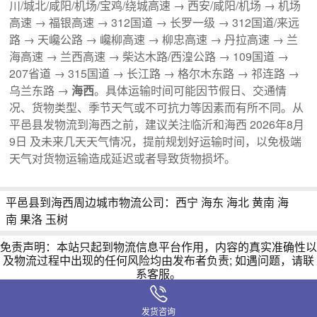
川/城北/咸阳/机场/宝鸡/绕城高速 → 西安/咸阳/机场 → 机场
高速 → 福银高速 → 312国道 → 长罗一级 → 312国道/来远
路 → 天巉公路 → 巉柳高速 → 柳忠高速 → 丹拉高速 → 兰
海高速 → 兰西高速 → 柴达木路/西湟公路 → 109国道 →
207省道 → 315国道 → 长江路 → 格尔木东路 → 祁连路 →
乌兰东路 →
海西
。具体运输时间可能因节假日、交通情
况、货物类型、季节天气或不可抗力等因素而有所不同。从
平邑县发物流到海西之前，建议关注临沂和海西 2026年8月
9日 及未来几天天气情况，提前规划好运输时间，以免极端
天气对货物运输造成延迟或者导致货物损坏。
平邑县到海西周边城市物流公司：
西宁
海东
海北
黄南
海
南
果洛
玉树
免责声明：本站只起到物流信息平台作用，内容的真实准确性以
及物流过程中出现的任何风险均由发布者负责; 如遇问题，请联
系客服。
Copyright©2026
linyiwuliu.com 临沂物流网
版权所有
闽ICP备
16038934号-8
发货咨询
联系我们
|
网站地图
|
Sitemap